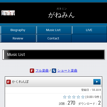
ガネミン
がねみん
Biography
Music List
LIVE
Review
Contact
Music List
フル楽曲
/
ショート楽曲
かくれんぼ
登録日：'15.10.9
[ 0.00 / 0件 ]
270
2
試聴：
ダウンロード：