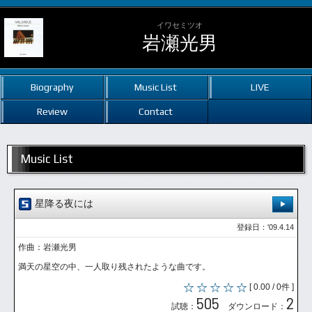
イワセミツオ
岩瀬光男
Biography
Music List
LIVE
Review
Contact
Music List
星降る夜には
登録日：'09.4.14
作曲：岩瀬光男
満天の星空の中、一人取り残されたような曲です。
[ 0.00 / 0件 ]
505
2
試聴：
ダウンロード：