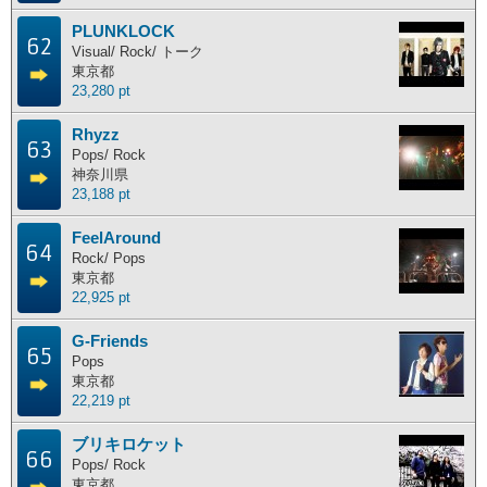
主な活動地別ランキング
PLUNKLOCK
62
Visual/ Rock/ トーク
主な活動地別に分けたランキングです。
東京都
23,280 pt
北海道
東北地方
関東地方
中部地方
Rhyzz
63
近畿地方
中国地方
四国地方
九州地方
Pops/ Rock
神奈川県
海外
23,188 pt
FeelAround
64
ポイント獲得履歴
Rock/ Pops
東京都
22,925 pt
ポイント獲得履歴
G-Friends
65
Pops
東京都
22,219 pt
ブリキロケット
66
Pops/ Rock
東京都