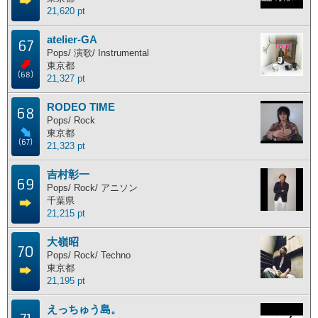
21,620 pt
atelier-GA
67
Pops/ 演歌/ Instrumental
東京都
(68)
21,327 pt
RODEO TIME
68
Pops/ Rock
東京都
(67)
21,323 pt
吉村彰一
69
Pops/ Rock/ アニソン
千葉県
21,215 pt
大嶺昭
70
Pops/ Rock/ Techno
東京都
21,195 pt
えっちゅう島。