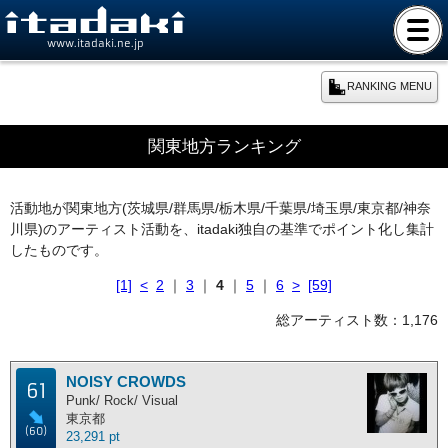
www.itadaki.ne.jp
RANKING MENU
期間別ランキング
関東地方ランキング
本日のランキング
活動地が関東地方(茨城県/群馬県/栃木県/千葉県/埼玉県/東京都/神奈
川県)のアーティスト活動を、itadaki独自の基準でポイント化し集計
週間ランキング
したものです。
[1]
<
2
｜
3
｜
4
｜
5
｜
6
>
[59]
月間ランキング
総アーティスト数：1,176
年間ランキング
NOISY CROWDS
61
総合ランキング
Punk/ Rock/ Visual
東京都
(60)
23,291 pt