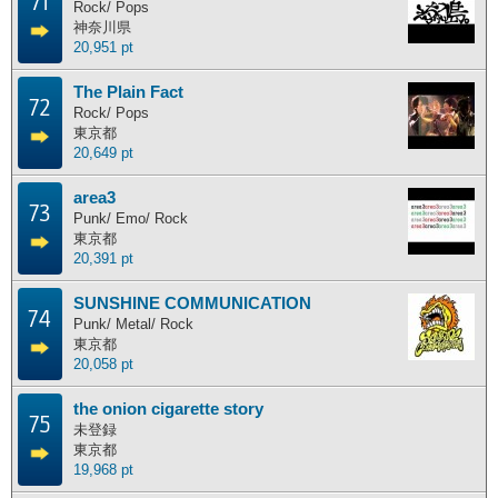
71
Rock/ Pops
神奈川県
20,951 pt
The Plain Fact
72
Rock/ Pops
東京都
20,649 pt
area3
73
Punk/ Emo/ Rock
東京都
20,391 pt
SUNSHINE COMMUNICATION
74
Punk/ Metal/ Rock
東京都
20,058 pt
the onion cigarette story
75
未登録
東京都
19,968 pt