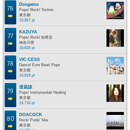
Dosgatos
76
Pops/ Rock/ Techno
東京都
19,867 pt
KAZUYA
77
Pops/ Rock/ 効果音
神奈川県
19,829 pt
VIC:CESS
78
Dance/ Euro Beat/ Pops
東京都
19,818 pt
逆凪諒
79
Pops/ Instrumental/ Healing
東京都
19,716 pt
DOACOCK
80
Rock/ Punk/ Ska
東京都