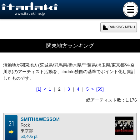
www.itadaki.ne.jp
RANKING MENU
期間別ランキング
関東地方ランキング
本日のランキング
活動地が関東地方(茨城県/群馬県/栃木県/千葉県/埼玉県/東京都/神奈
川県)のアーティスト活動を、itadaki独自の基準でポイント化し集計
週間ランキング
したものです。
[1]
<
1
｜
2
｜
3
｜
4
｜
5
>
[59]
月間ランキング
総アーティスト数：1,176
年間ランキング
SMITH&WESSOИ
21
総合ランキング
Rock
東京都
50,406 pt