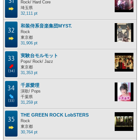
31
Rock/ Hard Core
埼玉県
32,111 pt
和装侍系音楽集団MYST.
32
Rock
東京都
31,906 pt
実験台モルモット
33
Pops/ Rock/ Jazz
東京都
(34)
31,353 pt
千原愛理
34
演歌/ Pops
千葉県
(33)
31,259 pt
THE GREEN ROCK LobSTERS
35
Rock
東京都
30,764 pt