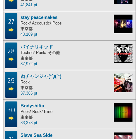
41,841 pt
stay peacemakes
27
Rock/ Accoustic/ Pops
東京都
40,169 pt
バイナリキッド
28
Techno/ Punk/ その他
東京都
37,972 pt
肉チャンジャ(*´д`*)
29
Rock
東京都
37,365 pt
Bodyshifta
30
Pops/ Rock/ Emo
東京都
33,378 pt
Slave Sea Side