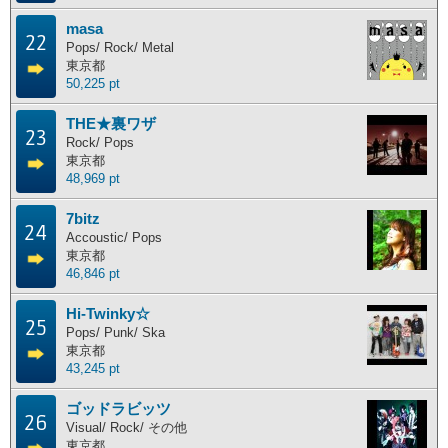
主な活動地別ランキング
masa
22
Pops/ Rock/ Metal
主な活動地別に分けたランキングです。
東京都
50,225 pt
北海道
東北地方
関東地方
中部地方
THE★裏ワザ
23
近畿地方
中国地方
四国地方
九州地方
Rock/ Pops
東京都
海外
48,969 pt
7bitz
24
ポイント獲得履歴
Accoustic/ Pops
東京都
46,846 pt
ポイント獲得履歴
Hi-Twinky☆
25
Pops/ Punk/ Ska
東京都
43,245 pt
ゴッドラビッツ
26
Visual/ Rock/ その他
東京都