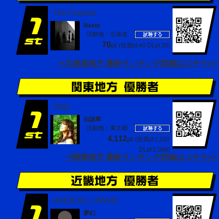
The Funeral
Nasty
活動地：北海道
70
pt
(投票pt:40 DLpt:30)
⇒北海道地方 最終ランキング詳細はコチラ>>
7bitz
白詰草
活動地：東京都
4,112
pt
(投票pt:2,032
DLpt:2,080)
⇒関東地方 最終ランキング詳細はコチラ>>
RADICAL☆PANIC
夢幻