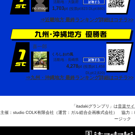
活動地：大阪府
1,703
pt
(投票pt:823 DLpt:880)
⇒近畿地方 最終ランキング詳細はコチラ>>
喜一郎
くろしおの風
活動地：長崎県
4,278
pt
(投票pt:1,458
DLpt:2,820)
⇒九州・沖縄地方 最終ランキング詳細はコチラ>>
「itadakiグランプリ」は
音楽サイトi
主催：studio COLK有限会社（運営：ガル総合企画株式会社） 
ージック 