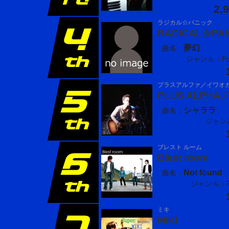
2,
ラジカル☆パニック
RADICAL☆PAN
夢幻
曲名：
ジャンル：Pop
プラスアルファ／イワオ
PLUS ALPH
シャララ
曲名：
ジャンル
ブレスト ルーム
Blest room
Not found
曲名：
ジャンル：P
ミキ
MIKI