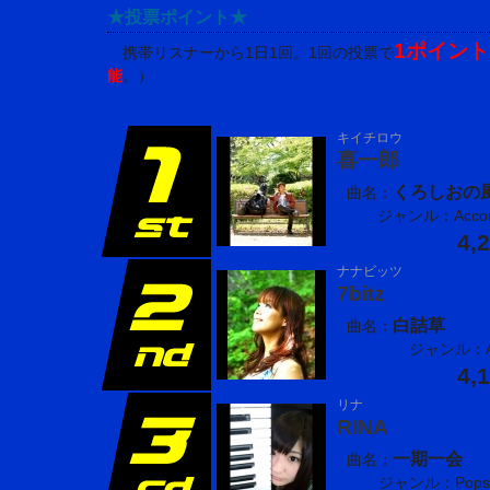
★投票ポイント★
1ポイント
携帯リスナーから1日1回。1回の投票で
能
。）
キイチロウ
喜一郎
くろしおの
曲名：
ジャンル：Accou
4,
ナナビッツ
7bitz
白詰草
曲名：
ジャンル：Ac
4,
リナ
RINA
一期一会
曲名：
ジャンル：Pops 