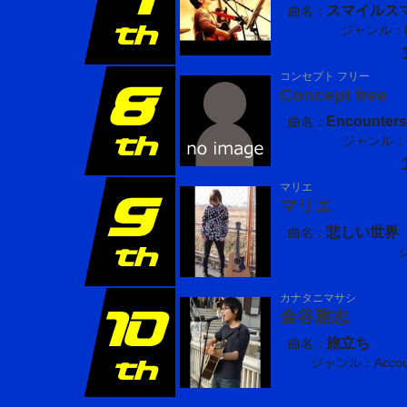
スマイルスマ
曲名：
ジャンル：Po
コンセプト フリー
Concept free
Encounters
曲名：
ジャンル：R
マリエ
マリエ
悲しい世界
曲名：
カナタニマサシ
金谷雅志
旅立ち
曲名：
ジャンル：Accou