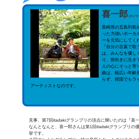
喜一郎
(キイチ
長崎県の五島列島
った力強いボーカ
ーを元気にしてく
『自分の言葉で歌
は、みんなを優し
り、前向きに生き
人の心にそっと寄
曲は、幅広い年齢
らず、韓国でもラ
アーティストなのです。
見事、第7回itadakiグランプリの頂点に輝いたのは『
なんとなんと、喜一郎さんは第1回itadakiグランプリの
挙です。