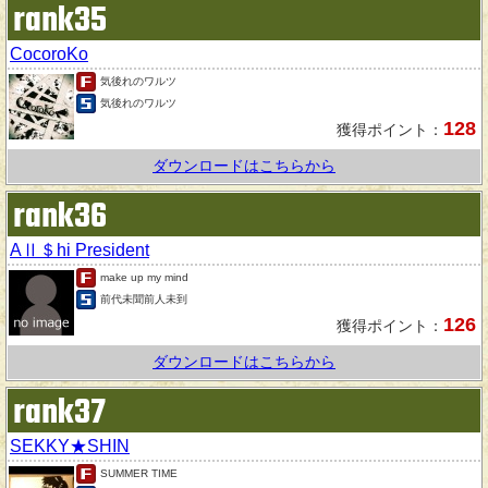
rank35
CocoroKo
気後れのワルツ
気後れのワルツ
128
獲得ポイント：
ダウンロードはこちらから
rank36
AⅡ＄hi President
make up my mind
前代未聞前人未到
126
獲得ポイント：
ダウンロードはこちらから
rank37
SEKKY★SHIN
SUMMER TIME