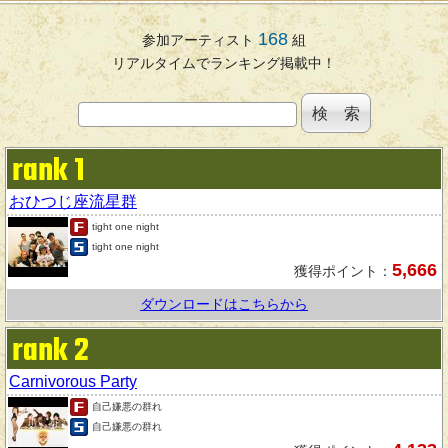
168
参加アーティスト
組
リアルタイムでランキング掲載中！
rank 1
おひつじ座流星群
tight one night
tight one night
5,666
獲得ポイント：
ダウンロードはこちらから
rank 2
Carnivorous Party
自己嫌悪の群れ
自己嫌悪の群れ