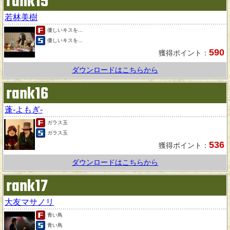
rank15
若林美樹
優しいキスを...
優しいキスを...
590
獲得ポイント：
ダウンロードはこちらから
rank16
蓬-よもぎ-
ガラス玉
ガラス玉
536
獲得ポイント：
ダウンロードはこちらから
rank17
大友マサノリ
青い鳥
青い鳥