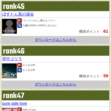
rank45
ぼすとん茶の湯会
ワンツーさんし踊ろよベイベ
心臓のDOKI☆DOKIとまらない
61
獲得ポイント：
ダウンロードはこちらから
rank46
背中ゴリラ
かくれ少年
かくれ少年
59
獲得ポイント：
ダウンロードはこちらから
rank47
pure side love
birth of love