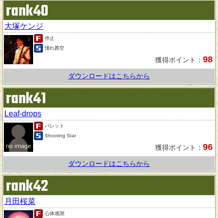
rank40
大塚ケンジ
停止
憧れ茜空
98
獲得ポイント：
ダウンロードはこちらから
rank41
Leaf-drops
パレット
Shooting Star
96
獲得ポイント：
ダウンロードはこちらから
rank42
月田桜菜
心体感測