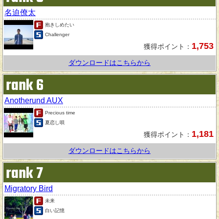
名迫僚太
抱きしめたい
Challenger
1,753
獲得ポイント：
ダウンロードはこちらから
rank 6
Anotherund AUX
Precious time
夏恋し唄
1,181
獲得ポイント：
ダウンロードはこちらから
rank 7
Migratory Bird
未来
白い記憶