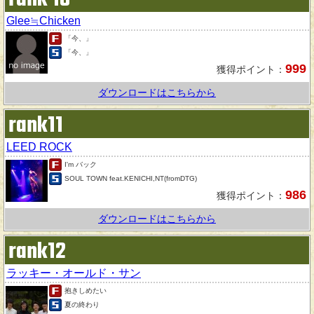
Glee≒Chicken
「今、」
「今、」
999
獲得ポイント：
ダウンロードはこちらから
rank11
LEED ROCK
I'm バック
SOUL TOWN feat.KENICHI,NT(fromDTG)
986
獲得ポイント：
ダウンロードはこちらから
rank12
ラッキー・オールド・サン
抱きしめたい
夏の終わり