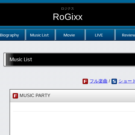
ロジクス
RoGixx
Biography
Music List
Movie
LIVE
Revie
Music List
フル楽曲
/
ショー
MUSIC PARTY