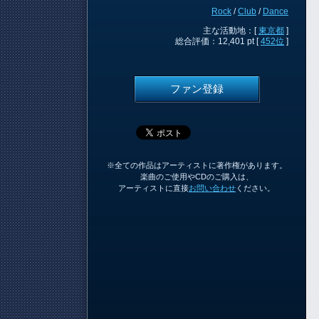
Rock
/
Club
/
Dance
主な活動地：[
東京都
]
総合評価：12,401 pt [
452位
]
ファン登録
※全ての作品はアーティストに著作権があります。
楽曲のご使用やCDのご購入は、
アーティストに直接
お問い合わせ
ください。