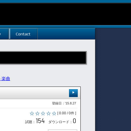
w
Contact
ト楽曲
登録日：'15.8.27
[ 0.00 / 0件 ]
154
0
試聴：
ダウンロード：