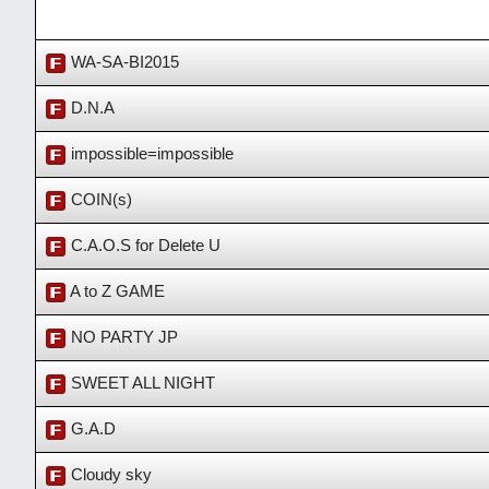
WA-SA-BI2015
D.N.A
impossible=impossible
COIN(s)
C.A.O.S for Delete U
A to Z GAME
NO PARTY JP
SWEET ALL NIGHT
G.A.D
Cloudy sky