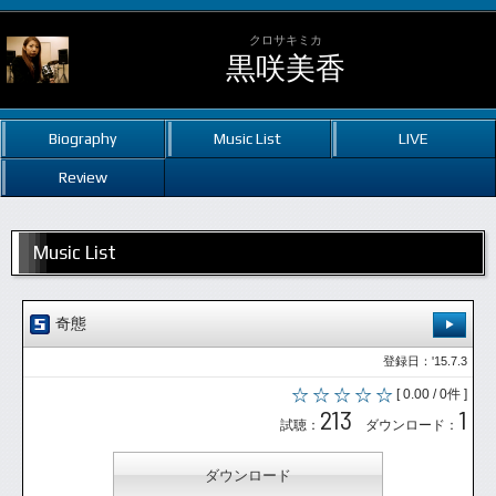
クロサキミカ
黒咲美香
Biography
Music List
LIVE
Review
Music List
奇態
登録日：'15.7.3
[ 0.00 / 0件 ]
213
1
試聴：
ダウンロード：
ダウンロード